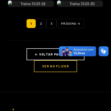
1
2
3
PRÓXIMA →
← VOLTAR PARA FOTOS
VER NO FLICKR