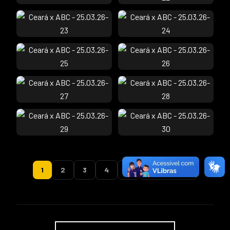
1
2
3
4
5
PRÓXIMA →