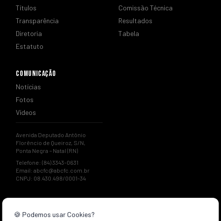
Títulos
Comissão Técnica
Transparência
Resultados
Diretoria
Tabela
Estatuto
COMUNICAÇÃO
Notícias
Fotos
Vídeos
Avenida Deputado Antônio
Florêncio de Queiroz, S/N,
Ponta Negra – Natal (RN)
Telefone: (84) 3343-0631
Email:
abcfc@abcfc.com.br
CNPJ: 08.430.498/0001-34
🍪 Podemos usar Cookies?