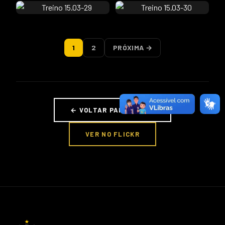
1
2
PRÓXIMA →
← VOLTAR PARA FOTOS
VER NO FLICKR