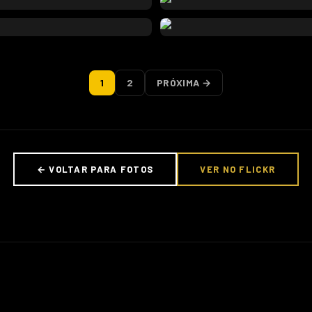
1
2
PRÓXIMA →
← VOLTAR PARA FOTOS
VER NO FLICKR