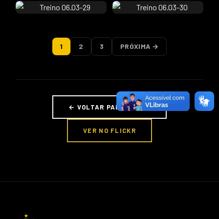
1
2
3
PRÓXIMA →
← VOLTAR PARA FOTOS
VER NO FLICKR