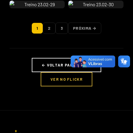
1
2
3
PRÓXIMA →
← VOLTAR PARA FOTOS
VER NO FLICKR