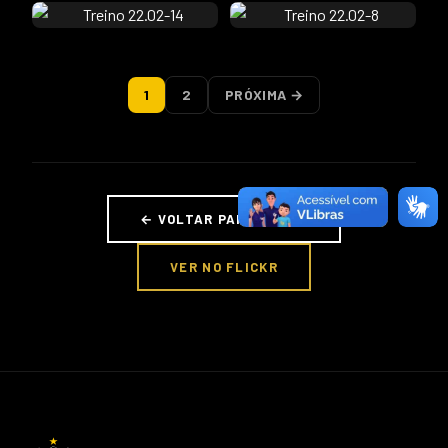
1
2
PRÓXIMA →
← VOLTAR PARA FOTOS
VER NO FLICKR