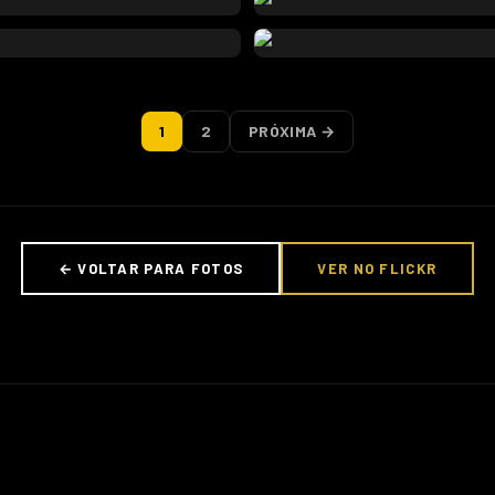
1
2
PRÓXIMA →
← VOLTAR PARA FOTOS
VER NO FLICKR