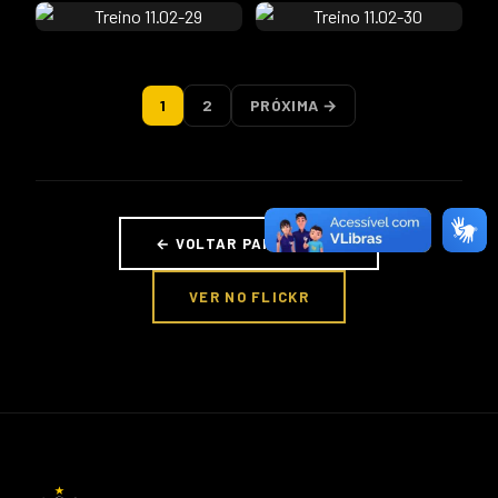
1
2
PRÓXIMA →
← VOLTAR PARA FOTOS
VER NO FLICKR