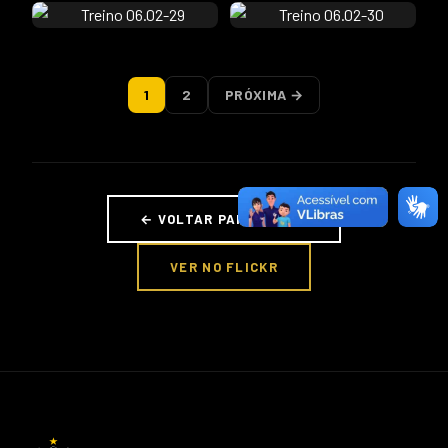
1
2
PRÓXIMA →
← VOLTAR PARA FOTOS
VER NO FLICKR