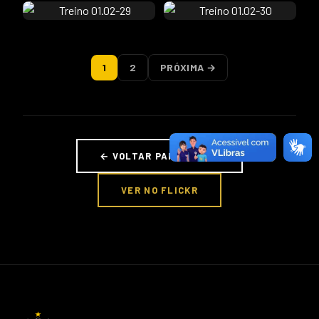
1
2
PRÓXIMA →
← VOLTAR PARA FOTOS
VER NO FLICKR