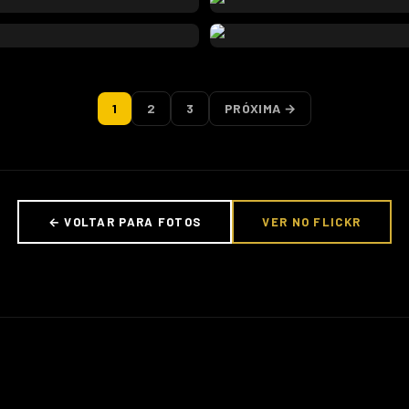
1
2
3
PRÓXIMA →
← VOLTAR PARA FOTOS
VER NO FLICKR