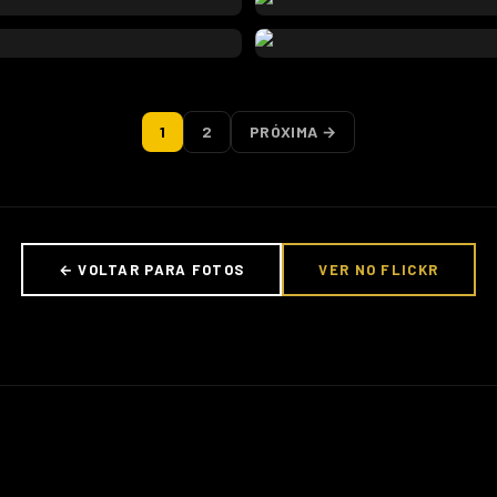
1
2
PRÓXIMA →
← VOLTAR PARA FOTOS
VER NO FLICKR