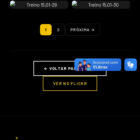
1
2
PRÓXIMA →
← VOLTAR PARA FOTOS
VER NO FLICKR