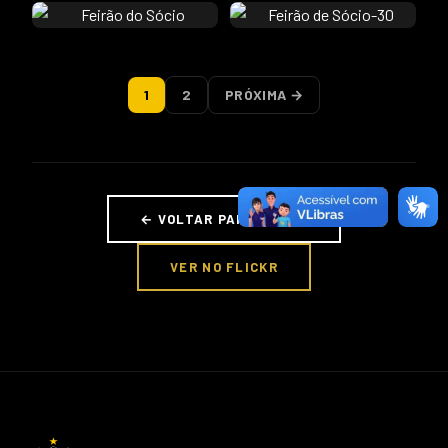
1
2
PRÓXIMA →
← VOLTAR PARA FOTOS
VER NO FLICKR