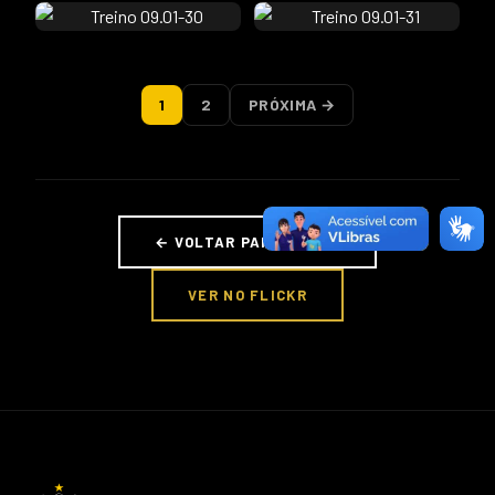
1
2
PRÓXIMA →
← VOLTAR PARA FOTOS
VER NO FLICKR