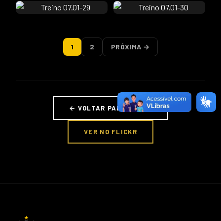
1
2
PRÓXIMA →
← VOLTAR PARA FOTOS
VER NO FLICKR