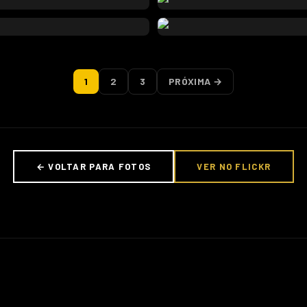
1
2
3
PRÓXIMA →
← VOLTAR PARA FOTOS
VER NO FLICKR