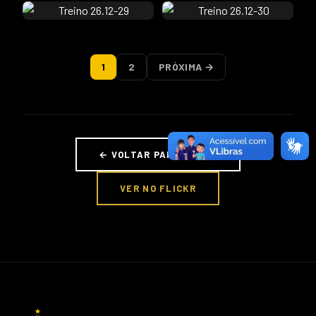
1
2
PRÓXIMA →
← VOLTAR PARA FOTOS
VER NO FLICKR