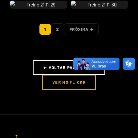
1
2
PRÓXIMA →
← VOLTAR PARA FOTOS
VER NO FLICKR