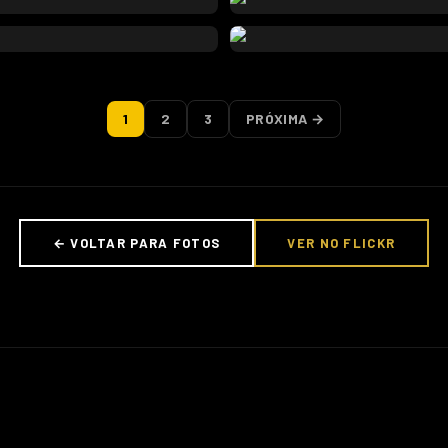
1
2
3
PRÓXIMA →
← VOLTAR PARA FOTOS
VER NO FLICKR